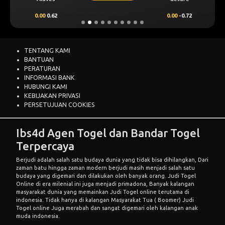
0.00
0.62
0.00
-0.72
TENTANG KAMI
BANTUAN
PERATURAN
INFORMASI BANK
HUBUNGI KAMI
KEBIJAKAN PRIVASI
PERSETUJUAN COOKIES
Ibs4d Agen Togel dan Bandar Togel
Terpercaya
Berjudi adalah salah satu budaya dunia yang tidak bisa dihilangkan, Dari
zaman batu hingga zaman modern berjudi masih menjadi salah satu
budaya yang digemari dan dilakukan oleh banyak orang. Judi Togel
Online di era milenial ini juga menjadi primadona, Banyak kalangan
masyarakat dunia yang memainkan Judi Togel online terutama di
indonesia. Tidak hanya di kalangan Masyarakat Tua ( Boomer) Judi
Togel online Juga merabah dan sangat digemari oleh kalangan anak
muda indonesia.