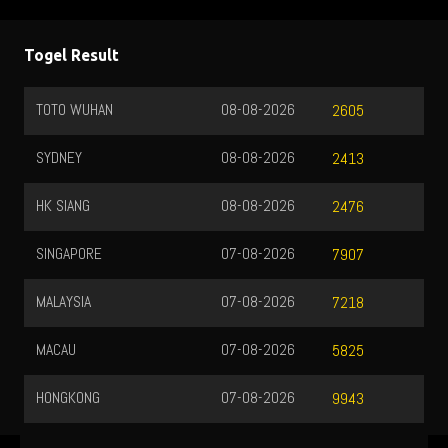
Togel Result
TOTO WUHAN
08-08-2026
2605
SYDNEY
08-08-2026
2413
HK SIANG
08-08-2026
2476
SINGAPORE
07-08-2026
7907
MALAYSIA
07-08-2026
7218
MACAU
07-08-2026
5825
HONGKONG
07-08-2026
9943