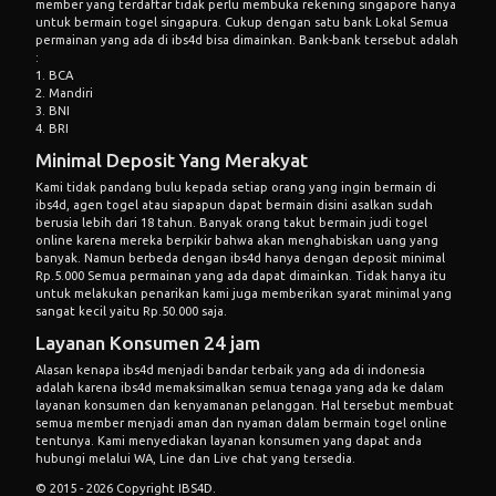
member yang terdaftar tidak perlu membuka rekening singapore hanya
untuk bermain togel singapura. Cukup dengan satu bank Lokal Semua
permainan yang ada di ibs4d bisa dimainkan. Bank-bank tersebut adalah
:
1. BCA
2. Mandiri
3. BNI
4. BRI
Minimal Deposit Yang Merakyat
Kami tidak pandang bulu kepada setiap orang yang ingin bermain di
ibs4d, agen togel atau siapapun dapat bermain disini asalkan sudah
berusia lebih dari 18 tahun. Banyak orang takut bermain judi togel
online karena mereka berpikir bahwa akan menghabiskan uang yang
banyak. Namun berbeda dengan ibs4d hanya dengan deposit minimal
Rp.5.000 Semua permainan yang ada dapat dimainkan. Tidak hanya itu
untuk melakukan penarikan kami juga memberikan syarat minimal yang
sangat kecil yaitu Rp.50.000 saja.
Layanan Konsumen 24 jam
Alasan kenapa ibs4d menjadi bandar terbaik yang ada di indonesia
adalah karena ibs4d memaksimalkan semua tenaga yang ada ke dalam
layanan konsumen dan kenyamanan pelanggan. Hal tersebut membuat
semua member menjadi aman dan nyaman dalam bermain togel online
tentunya. Kami menyediakan layanan konsumen yang dapat anda
hubungi melalui WA, Line dan Live chat yang tersedia.
© 2015 - 2026 Copyright IBS4D.