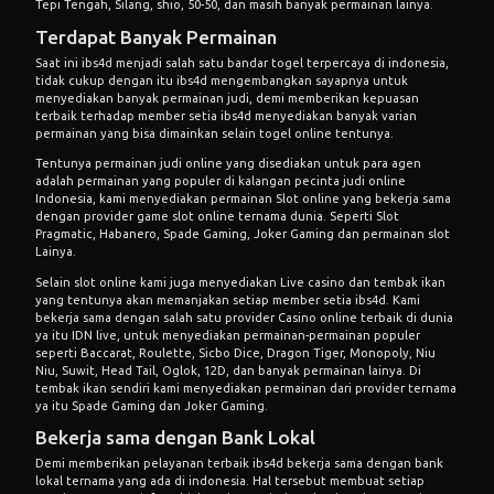
Tepi Tengah, Silang, shio, 50-50, dan masih banyak permainan lainya.
Terdapat Banyak Permainan
Saat ini ibs4d menjadi salah satu bandar togel terpercaya di indonesia,
tidak cukup dengan itu ibs4d mengembangkan sayapnya untuk
menyediakan banyak permainan judi, demi memberikan kepuasan
terbaik terhadap member setia ibs4d menyediakan banyak varian
permainan yang bisa dimainkan selain togel online tentunya.
Tentunya permainan judi online yang disediakan untuk para agen
adalah permainan yang populer di kalangan pecinta judi online
Indonesia, kami menyediakan permainan Slot online yang bekerja sama
dengan provider game slot online ternama dunia. Seperti Slot
Pragmatic, Habanero, Spade Gaming, Joker Gaming dan permainan slot
Lainya.
Selain slot online kami juga menyediakan Live casino dan tembak ikan
yang tentunya akan memanjakan setiap member setia ibs4d. Kami
bekerja sama dengan salah satu provider Casino online terbaik di dunia
ya itu IDN live, untuk menyediakan permainan-permainan populer
seperti Baccarat, Roulette, Sicbo Dice, Dragon Tiger, Monopoly, Niu
Niu, Suwit, Head Tail, Oglok, 12D, dan banyak permainan lainya. Di
tembak ikan sendiri kami menyediakan permainan dari provider ternama
ya itu Spade Gaming dan Joker Gaming.
Bekerja sama dengan Bank Lokal
Demi memberikan pelayanan terbaik ibs4d bekerja sama dengan bank
lokal ternama yang ada di indonesia. Hal tersebut membuat setiap