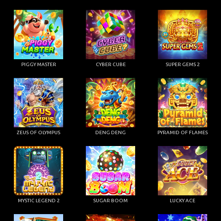
PIGGY MASTER
CYBER CUBE
SUPER GEMS 2
ZEUS OF OLYMPUS
DENG DENG
PYRAMID OF FLAMES
MYSTIC LEGEND 2
SUGAR BOOM
LUCKY ACE