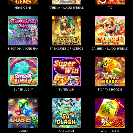
HIYAS GEMS
ATHENA・LUCKY SPREAD
777
NECROMANCER SHA
TREASURES OF AZTEC Z
CAISHEN・LUCKY SPREAD
SUPER LUCKY
SUPER WIN
FOR THE HORDE
CUBE?
GO CLASH
WHAT THE FA