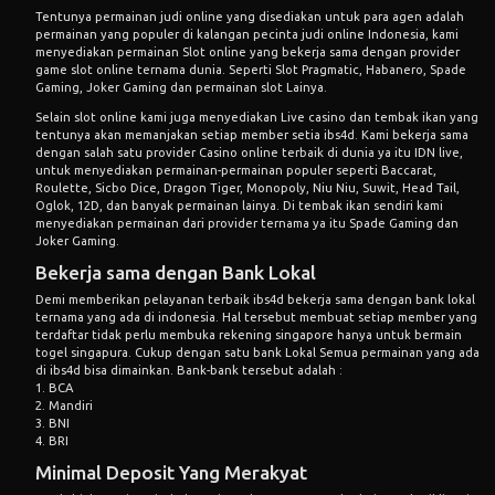
Tentunya permainan judi online yang disediakan untuk para agen adalah
permainan yang populer di kalangan pecinta judi online Indonesia, kami
menyediakan permainan Slot online yang bekerja sama dengan provider
game slot online ternama dunia. Seperti Slot Pragmatic, Habanero, Spade
Gaming, Joker Gaming dan permainan slot Lainya.
Selain slot online kami juga menyediakan Live casino dan tembak ikan yang
tentunya akan memanjakan setiap member setia ibs4d. Kami bekerja sama
dengan salah satu provider Casino online terbaik di dunia ya itu IDN live,
untuk menyediakan permainan-permainan populer seperti Baccarat,
Roulette, Sicbo Dice, Dragon Tiger, Monopoly, Niu Niu, Suwit, Head Tail,
Oglok, 12D, dan banyak permainan lainya. Di tembak ikan sendiri kami
menyediakan permainan dari provider ternama ya itu Spade Gaming dan
Joker Gaming.
Bekerja sama dengan Bank Lokal
Demi memberikan pelayanan terbaik ibs4d bekerja sama dengan bank lokal
ternama yang ada di indonesia. Hal tersebut membuat setiap member yang
terdaftar tidak perlu membuka rekening singapore hanya untuk bermain
togel singapura. Cukup dengan satu bank Lokal Semua permainan yang ada
di ibs4d bisa dimainkan. Bank-bank tersebut adalah :
1. BCA
2. Mandiri
3. BNI
4. BRI
Minimal Deposit Yang Merakyat