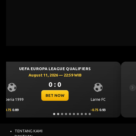
SPAIN LA LIGA
August 16, 2026 — 02:30 WIB
0 : 0
Previous
Ne
BET NOW
arne FC
Sevilla
Rayo V
0.75
0.93
0.25
0.95
-0.2
TENTANG KAMI