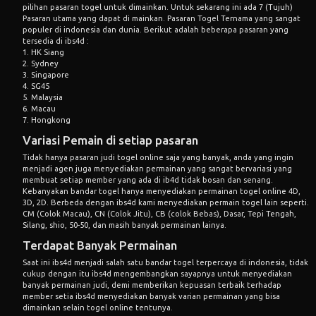
pilihan pasaran togel untuk dimainkan. Untuk sekarang ini ada 7 (Tujuh)
Pasaran utama yang dapat di mainkan. Pasaran Togel Ternama yang sangat
populer di indonesia dan dunia. Berikut adalah beberapa pasaran yang
tersedia di ibs4d :
1. HK Siang
2. Sydney
3. Singapore
4. SG45
5. Malaysia
6. Macau
7. Hongkong
Variasi Pemain di setiap pasaran
Tidak hanya pasaran judi togel online saja yang banyak, anda yang ingin
menjadi agen juga menyediakan permainan yang sangat bervariasi yang
membuat setiap member yang ada di ib4d tidak bosan dan senang.
Kebanyakan bandar togel hanya menyediakan permainan togel online 4D,
3D, 2D. Berbeda dengan ibs4d kami menyediakan permain togel lain seperti.
CM (Colok Macau), CN (Colok Jitu), CB (colok Bebas), Dasar, Tepi Tengah,
Silang, shio, 50-50, dan masih banyak permainan lainya.
Terdapat Banyak Permainan
Saat ini ibs4d menjadi salah satu bandar togel terpercaya di indonesia, tidak
cukup dengan itu ibs4d mengembangkan sayapnya untuk menyediakan
banyak permainan judi, demi memberikan kepuasan terbaik terhadap
member setia ibs4d menyediakan banyak varian permainan yang bisa
dimainkan selain togel online tentunya.