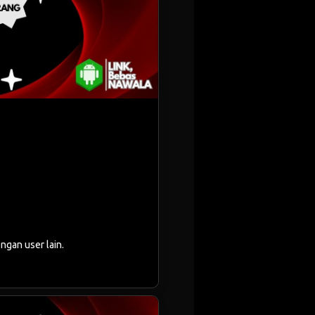
gan user lain.