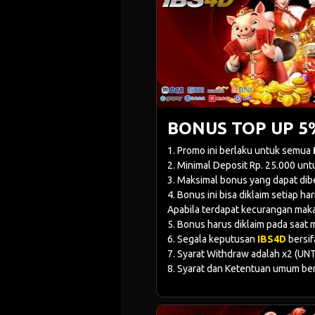
BONUS TOP UP 
1. Promo ini berlaku untuk semua
2. Minimal Deposit Rp. 25.000 un
3. Maksimal bonus yang dapat dib
4. Bonus ini bisa diklaim setiap hari
Apabila terdapat kecurangan mak
5. Bonus harus diklaim pada saat
6. Segala keputusan
IBS4D
bersif
7. Syarat Withdraw adalah x2 (U
8. Syarat dan Ketentuan umum ber