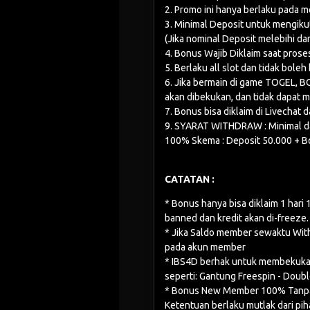
2. Promo ini hanya berlaku pada m
3. Minimal Deposit untuk mengikut
(Jika nominal Deposit melebihi da
4. Bonus Wajib Diklaim saat prose
5. Berlaku all slot dan tidak b
6. Jika bermain di game TOGEL, 
akan dibekukan, dan tidak dapat
7. Bonus bisa diklaim di Livechat 
9. SYARAT WITHDRAW : Minimal da
100% Skema : Deposit 50.000 + B
CATATAN :
* Bonus hanya bisa diklaim 1 hari 
banned dan kredit akan di-freeze.
* Jika Saldo member sewaktu With
pada akun member
* IBS4D berhak untuk membekukan 
seperti: Gantung Freespin - Doub
* Bonus New Member 100% Tanpa T
Ketentuan berlaku mutlak dari pih