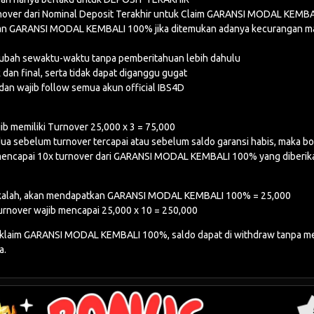
nover dari Nominal Deposit Terakhir untuk Claim GARANSI MODAL KEMB
kan GARANSI MODAL KEMBALI 100% jika ditemukan adanya kecurangan m
erubah sewaktu-waktu tanpa pemberitahuan lebih dahulu
dan final, serta tidak dapat diganggu gugat
 dan wajib follow semua akun official IBS4D
b memiliki Turnover 25,000 x 3 = 75,000
dua sebelum turnover tercapai atau sebelum saldo garansi habis, maka bo
 mencapai 10x turnover dari GARANSI MODAL KEMBALI 100% yang diberik
a kalah, akan mendapatkan GARANSI MODAL KEMBALI 100% = 25,000
turnover wajib mencapai 25,000 x 10 = 250,000
klaim GARANSI MODAL KEMBALI 100%, saldo dapat di withdraw tanpa men
a.