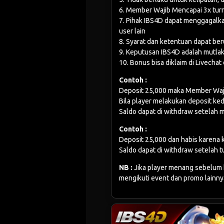
6. Member Wajib Mencapai 3x tur
7. Pihak IBS4D dapat menggagal
user lain
8. Syarat dan ketentuan dapat b
9. Keputusan IBS4D adalah mutlak 
10. Bonus bisa diklaim di Livechat
Contoh :
Deposit 25,000 maka Member Waji
Bila player melakukan deposit ke
Saldo dapat di withdraw setelah
Contoh :
Deposit 25,000 dan habis karen
Saldo dapat di withdraw setelah 
NB :
Jika player menang sebelum 
mengikuti event dan promo lainny