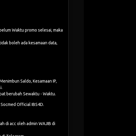
 sebelum Waktu promo selesai, maka
 tidak boleh ada kesamaan data,
 Menimbun Saldo, Kesamaan IP,
i.
apat berubah Sewaktu - Waktu.
ocmed Official IBS4D.
h di acc oleh admin WAJIB di