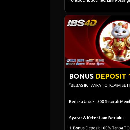
*Untuk Link Socmed, Link Postinga
BONUS
DEPOSIT 
“BEBAS IP, TANPA TO, KLAIM SETIA
Berlaku Untuk : 500 Seluruh Memb
Syarat & Ketentuan Berlaku :
1. Bonus Deposit 100% Tanpa TO 