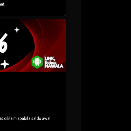
at.
t diklaim apabila saldo awal