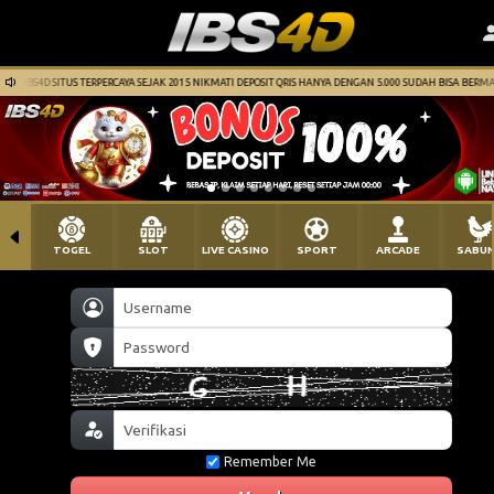
 IBS4D SITUS TERPERCAYA SEJAK 2015 NIKMATI DEPOSIT QRIS HANYA DENGAN 5.000 SUDAH BISA BERMAIN 
TOGEL
SLOT
LIVE CASINO
SPORT
ARCADE
SABU
Remember Me