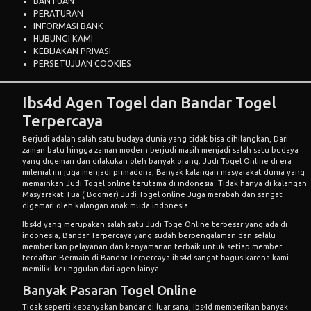
BANTUAN
PERATURAN
INFORMASI BANK
HUBUNGI KAMI
KEBIJAKAN PRIVASI
PERSETUJUAN COOKIES
Ibs4d Agen Togel dan Bandar Togel
Terpercaya
Berjudi adalah salah satu budaya dunia yang tidak bisa dihilangkan, Dari
zaman batu hingga zaman modern berjudi masih menjadi salah satu budaya
yang digemari dan dilakukan oleh banyak orang. Judi Togel Online di era
milenial ini juga menjadi primadona, Banyak kalangan masyarakat dunia yang
memainkan Judi Togel online terutama di indonesia. Tidak hanya di kalangan
Masyarakat Tua ( Boomer) Judi Togel online Juga merabah dan sangat
digemari oleh kalangan anak muda indonesia.
Ibs4d yang merupakan salah satu Judi Toge Online terbesar yang ada di
indonesia, Bandar Terpercaya yang sudah berpengalaman dan selalu
memberikan pelayanan dan kenyamanan terbaik untuk setiap member
terdaftar. Bermain di Bandar Terpercaya ibs4d sangat bagus karena kami
memiliki keunggulan dari agen lainya.
Banyak Pasaran Togel Online
Tidak seperti kebanyakan bandar di luar sana, Ibs4d memberikan banyak