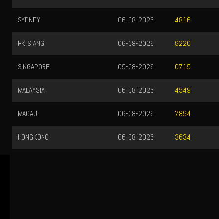
SYDNEY
06-08-2026
4816
HK SIANG
06-08-2026
9220
SINGAPORE
05-08-2026
0715
MALAYSIA
06-08-2026
4549
MACAU
06-08-2026
7894
HONGKONG
06-08-2026
3634