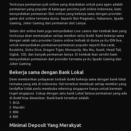
Tentunya permainan judi online yang disediakan untuk para agen adalah
permainan yang populer di kalangan pecinta judi online Indonesia, kami
menyediakan permainan Slot online yang bekerja sama dengan provider
game slot online ternama dunia. Seperti Slot Pragmatic, Habanero, Spade
Gaming, Joker Gaming dan permainan slot Lainya.
Selain slot online kami juga menyediakan Live casino dan tembak ikan yang
tentunya akan memanjakan setiap member setia ibs4d. Kami bekerja sama
dengan salah satu provider Casino online terbaik di dunia ya itu IDN live,
untuk menyediakan permainan-permainan populer seperti Baccarat,
Roulette, Sicbo Dice, Dragon Tiger, Monopoly, Niu Niu, Suwit, Head Tail,
Oglok, 12D, dan banyak permainan lainya. Di tembak ikan sendiri kami
menyediakan permainan dari provider ternama ya itu Spade Gaming dan
Joker Gaming.
Bekerja sama dengan Bank Lokal
Demi memberikan pelayanan terbaik ibs4d bekerja sama dengan bank lokal
ternama yang ada di indonesia. Hal tersebut membuat setiap member yang
terdaftar tidak perlu membuka rekening singapore hanya untuk bermain
togel singapura. Cukup dengan satu bank Lokal Semua permainan yang ada
di ibs4d bisa dimainkan. Bank-bank tersebut adalah :
1. BCA
2. Mandiri
3. BNI
4. BRI
Minimal Deposit Yang Merakyat