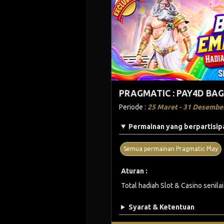
PRAGMATIC : PAY4D BAG
Periode :
25 Maret - 31 Desembe
Permainan yang berpartisip
Semua permainan Pragmatic Play
Aturan :
Total hadiah Slot & Casino senila
Syarat & Ketentuan