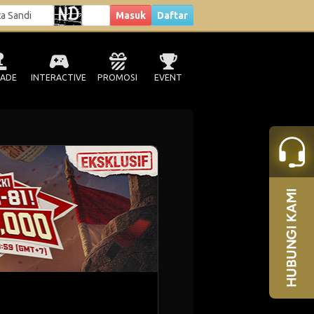
 SEMUA GAME IBS4D
SELAMAT DATANG DI SITUS IBS4D SITUS TERPERCA
Masuk
Daftar
ADE
INTERACTIVE
PROMOSI
EVENT