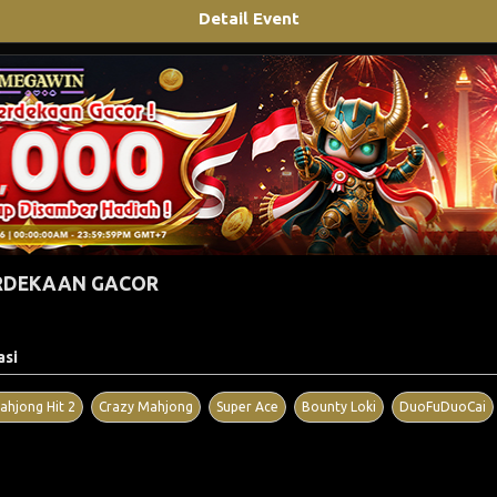
Detail Event
ERDEKAAN GACOR
asi
ahjong Hit 2
Crazy Mahjong
Super Ace
Bounty Loki
DuoFuDuoCai