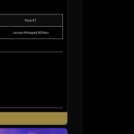
Poco X7
Lenovo Motopad 60 Neo