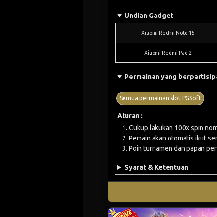
Undian Gadget
Xiaomi Redmi Note 15
Xiaomi Redmi Pad 2
Permainan yang berpartisip
Semua permainan slot PGSoft
Aturan :
Cukup lakukan 100x spin nom
Pemain akan otomatis ikut se
Poin turnamen dan papan peri
Syarat & Ketentuan