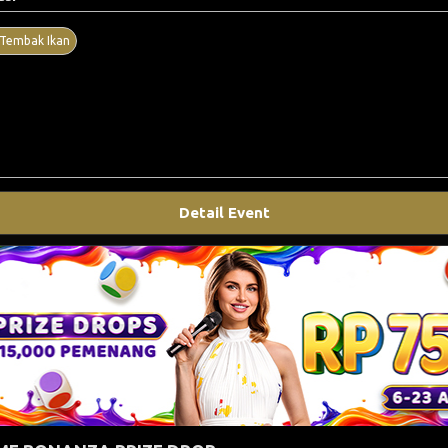
 Tembak Ikan
Detail Event