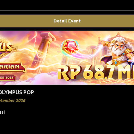
Detail Event
 OLYMPUS POP
eptember 2026
asi