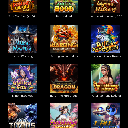
Spin Domino QiuQiu
Robin Hood
Legend of Wusheng 40K
Heibai Wuchang
Barong Sacred Battle
The Four Divine Beasts
Nine Tailed Fox
Trial of the Fire Dragon
Puteri Gunung Ledang