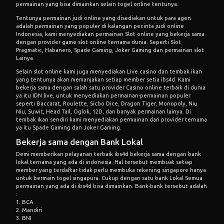
permainan yang bisa dimainkan selain togel online tentunya.
Tentunya permainan judi online yang disediakan untuk para agen
adalah permainan yang populer di kalangan pecinta judi online
Indonesia, kami menyediakan permainan Slot online yang bekerja sama
dengan provider game slot online ternama dunia. Seperti Slot
Pragmatic, Habanero, Spade Gaming, Joker Gaming dan permainan slot
Lainya.
Selain slot online kami juga menyediakan Live casino dan tembak ikan
yang tentunya akan memanjakan setiap member setia ibs4d. Kami
bekerja sama dengan salah satu provider Casino online terbaik di dunia
ya itu IDN live, untuk menyediakan permainan-permainan populer
seperti Baccarat, Roulette, Sicbo Dice, Dragon Tiger, Monopoly, Niu
Niu, Suwit, Head Tail, Oglok, 12D, dan banyak permainan lainya. Di
tembak ikan sendiri kami menyediakan permainan dari provider ternama
ya itu Spade Gaming dan Joker Gaming.
Bekerja sama dengan Bank Lokal
Demi memberikan pelayanan terbaik ibs4d bekerja sama dengan bank
lokal ternama yang ada di indonesia. Hal tersebut membuat setiap
member yang terdaftar tidak perlu membuka rekening singapore hanya
untuk bermain togel singapura. Cukup dengan satu bank Lokal Semua
permainan yang ada di ibs4d bisa dimainkan. Bank-bank tersebut adalah
:
1. BCA
2. Mandiri
3. BNI