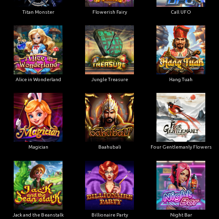
Titan Monster
Flowerish Fairy
Call UFO
Alice in Wonderland
Jungle Treasure
Hang Tuah
Magician
Baahubali
Four Gentlemanly Flowers
Jack and the Beanstalk
Billionaire Party
Night Bar