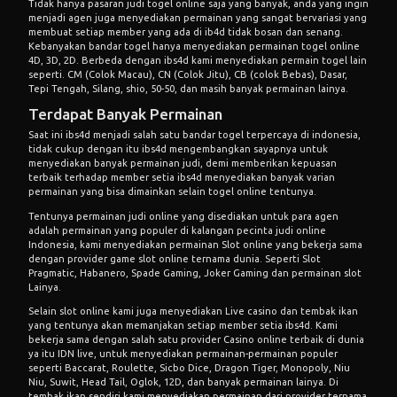
Tidak hanya pasaran judi togel online saja yang banyak, anda yang ingin
menjadi agen juga menyediakan permainan yang sangat bervariasi yang
membuat setiap member yang ada di ib4d tidak bosan dan senang.
Kebanyakan bandar togel hanya menyediakan permainan togel online
4D, 3D, 2D. Berbeda dengan ibs4d kami menyediakan permain togel lain
seperti. CM (Colok Macau), CN (Colok Jitu), CB (colok Bebas), Dasar,
Tepi Tengah, Silang, shio, 50-50, dan masih banyak permainan lainya.
Terdapat Banyak Permainan
Saat ini ibs4d menjadi salah satu bandar togel terpercaya di indonesia,
tidak cukup dengan itu ibs4d mengembangkan sayapnya untuk
menyediakan banyak permainan judi, demi memberikan kepuasan
terbaik terhadap member setia ibs4d menyediakan banyak varian
permainan yang bisa dimainkan selain togel online tentunya.
Tentunya permainan judi online yang disediakan untuk para agen
adalah permainan yang populer di kalangan pecinta judi online
Indonesia, kami menyediakan permainan Slot online yang bekerja sama
dengan provider game slot online ternama dunia. Seperti Slot
Pragmatic, Habanero, Spade Gaming, Joker Gaming dan permainan slot
Lainya.
Selain slot online kami juga menyediakan Live casino dan tembak ikan
yang tentunya akan memanjakan setiap member setia ibs4d. Kami
bekerja sama dengan salah satu provider Casino online terbaik di dunia
ya itu IDN live, untuk menyediakan permainan-permainan populer
seperti Baccarat, Roulette, Sicbo Dice, Dragon Tiger, Monopoly, Niu
Niu, Suwit, Head Tail, Oglok, 12D, dan banyak permainan lainya. Di
tembak ikan sendiri kami menyediakan permainan dari provider ternama