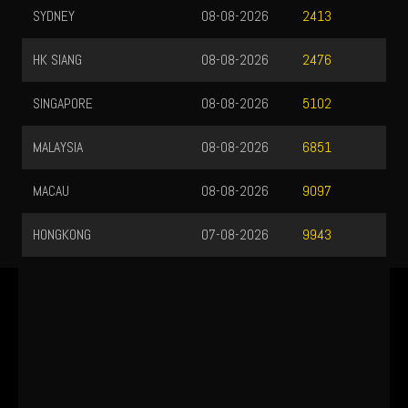
SYDNEY
08-08-2026
2413
HK SIANG
08-08-2026
2476
SINGAPORE
08-08-2026
5102
MALAYSIA
08-08-2026
6851
MACAU
08-08-2026
9097
HONGKONG
07-08-2026
9943