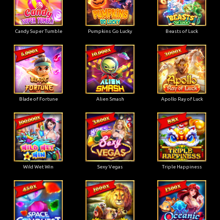
Candy Super Tumble
Pumpkins Go Lucky
Beasts of Luck
Blade of Fortune
Alien Smash
Apollo Ray of Luck
Wild Wet Win
Sexy Vegas
Triple Happiness