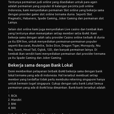
Tentunya permainan judi online yang disediakan untuk para agen
adalah permainan yang populer di kalangan pecinta judi online
Indonesia, kami menyediakan permainan Slot online yang bekerja sama
dengan provider game slot online ternama dunia. Seperti Slot
Pragmatic, Habanero, Spade Gaming, Joker Gaming dan permainan slot
Lainya.
Selain slot online kami juga menyediakan Live casino dan tembak ikan
yang tentunya akan memanjakan setiap member setia ibs4d. Kami
bekerja sama dengan salah satu provider Casino online terbaik di dunia
ya itu IDN live, untuk menyediakan permainan-permainan populer
seperti Baccarat, Roulette, Sicbo Dice, Dragon Tiger, Monopoly, Niu
Niu, Suwit, Head Tail, Oglok, 12D, dan banyak permainan lainya. Di
tembak ikan sendiri kami menyediakan permainan dari provider ternama
ya itu Spade Gaming dan Joker Gaming.
Bekerja sama dengan Bank Lokal
Demi memberikan pelayanan terbaik ibs4d bekerja sama dengan bank
lokal ternama yang ada di indonesia. Hal tersebut membuat setiap
member yang terdaftar tidak perlu membuka rekening singapore hanya
untuk bermain togel singapura. Cukup dengan satu bank Lokal Semua
permainan yang ada di ibs4d bisa dimainkan. Bank-bank tersebut adalah
:
1. BCA
2. Mandiri
3. BNI
4. BRI