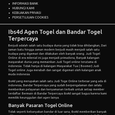
INFORMASI BANK
HUBUNGI KAMI
KEBIJAKAN PRIVASI
PERSETUJUAN COOKIES
Ibs4d Agen Togel dan Bandar Togel
Terpercaya
Berjudi adalah salah satu budaya dunia yang tidak bisa dihilangkan, Dari
zaman batu hingga zaman modern berjudi masih menjadi salah satu
budaya yang digemari dan dilakukan oleh banyak orang. Judi Togel
Online di era milenial ini juga menjadi primadona, Banyak kalangan
masyarakat dunia yang memainkan Judi Togel online terutama di
indonesia. Tidak hanya di kalangan Masyarakat Tua ( Boomer) Judi
Togel online Juga merabah dan sangat digemari oleh kalangan anak
muda indonesia.
Ibs4d yang merupakan salah satu Judi Toge Online terbesar yang ada di
indonesia, Bandar Terpercaya yang sudah berpengalaman dan selalu
memberikan pelayanan dan kenyamanan terbaik untuk setiap member
terdaftar. Bermain di Bandar Terpercaya ibs4d sangat bagus karena kami
memiliki keunggulan dari agen lainya.
Banyak Pasaran Togel Online
Tidak seperti kebanyakan bandar di luar sana, Ibs4d memberikan banyak