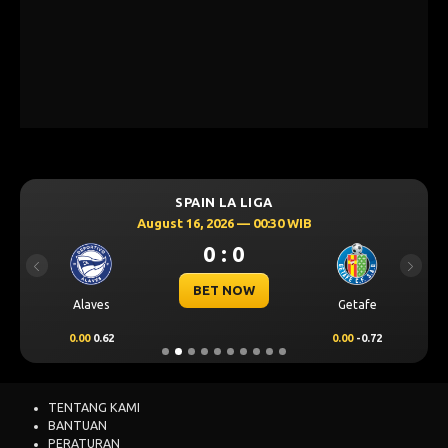
SPAIN LA LIGA
August 16, 2026 — 00:30 WIB
0 : 0
Previous
Next
BET NOW
Alaves
Getafe
0.00
0.62
0.00
-0.72
TENTANG KAMI
BANTUAN
PERATURAN