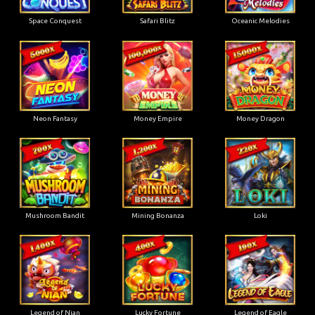
Space Conquest
Safari Blitz
Oceanic Melodies
Neon Fantasy
Money Empire
Money Dragon
Mushroom Bandit
Mining Bonanza
Loki
Legend of Nian
Lucky Fortune
Legend of Eagle