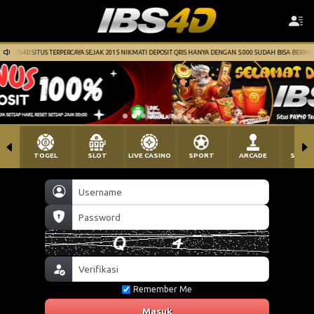
ITUS TERPERCAYA SEJAK 2015 NIKMATI DEPOSIT QRIS HANYA DENGAN 5.000 SUDAH BISA BERMAIN DI SEMUA
TOGEL
SLOT
LIVE CASINO
SPORT
ARCADE
SABU
Remember Me
Masuk