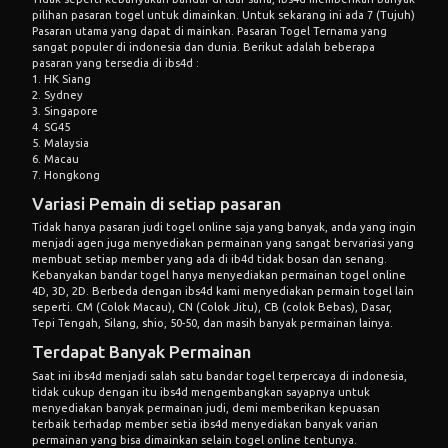
pilihan pasaran togel untuk dimainkan. Untuk sekarang ini ada 7 (Tujuh)
Pasaran utama yang dapat di mainkan. Pasaran Togel Ternama yang
sangat populer di indonesia dan dunia. Berikut adalah beberapa
pasaran yang tersedia di ibs4d :
1. HK Siang
2. Sydney
3. Singapore
4. SG45
5. Malaysia
6. Macau
7. Hongkong
Variasi Pemain di setiap pasaran
Tidak hanya pasaran judi togel online saja yang banyak, anda yang ingin
menjadi agen juga menyediakan permainan yang sangat bervariasi yang
membuat setiap member yang ada di ib4d tidak bosan dan senang.
Kebanyakan bandar togel hanya menyediakan permainan togel online
4D, 3D, 2D. Berbeda dengan ibs4d kami menyediakan permain togel lain
seperti. CM (Colok Macau), CN (Colok Jitu), CB (colok Bebas), Dasar,
Tepi Tengah, Silang, shio, 50-50, dan masih banyak permainan lainya.
Terdapat Banyak Permainan
Saat ini ibs4d menjadi salah satu bandar togel terpercaya di indonesia,
tidak cukup dengan itu ibs4d mengembangkan sayapnya untuk
menyediakan banyak permainan judi, demi memberikan kepuasan
terbaik terhadap member setia ibs4d menyediakan banyak varian
permainan yang bisa dimainkan selain togel online tentunya.