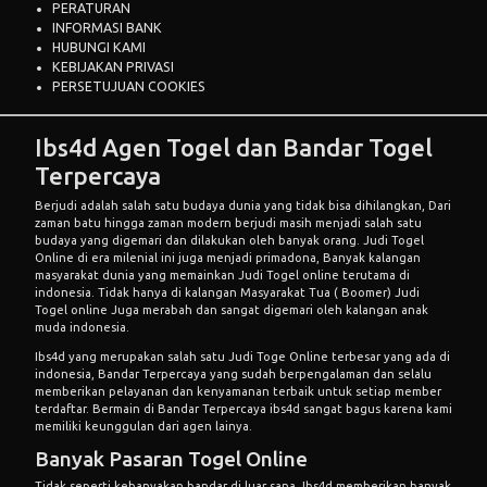
PERATURAN
INFORMASI BANK
HUBUNGI KAMI
KEBIJAKAN PRIVASI
PERSETUJUAN COOKIES
Ibs4d Agen Togel dan Bandar Togel
Terpercaya
Berjudi adalah salah satu budaya dunia yang tidak bisa dihilangkan, Dari
zaman batu hingga zaman modern berjudi masih menjadi salah satu
budaya yang digemari dan dilakukan oleh banyak orang. Judi Togel
Online di era milenial ini juga menjadi primadona, Banyak kalangan
masyarakat dunia yang memainkan Judi Togel online terutama di
indonesia. Tidak hanya di kalangan Masyarakat Tua ( Boomer) Judi
Togel online Juga merabah dan sangat digemari oleh kalangan anak
muda indonesia.
Ibs4d yang merupakan salah satu Judi Toge Online terbesar yang ada di
indonesia, Bandar Terpercaya yang sudah berpengalaman dan selalu
memberikan pelayanan dan kenyamanan terbaik untuk setiap member
terdaftar. Bermain di Bandar Terpercaya ibs4d sangat bagus karena kami
memiliki keunggulan dari agen lainya.
Banyak Pasaran Togel Online
Tidak seperti kebanyakan bandar di luar sana, Ibs4d memberikan banyak