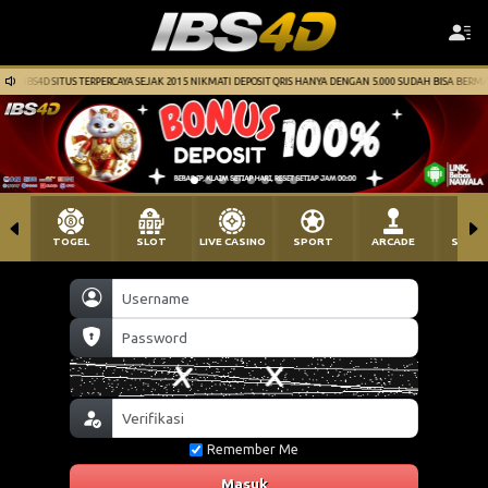
 IBS4D SITUS TERPERCAYA SEJAK 2015 NIKMATI DEPOSIT QRIS HANYA DENGAN 5.000 SUDAH BISA BERMAIN 
TOGEL
SLOT
LIVE CASINO
SPORT
ARCADE
SABU
Remember Me
Masuk