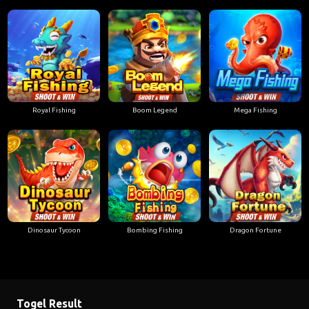
Royal Fishing
Boom Legend
Mega Fishing
Dinosaur Tycoon
Bombing Fishing
Dragon Fortune
Togel Result