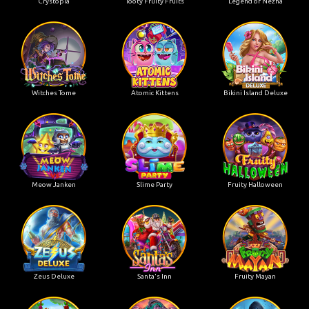
Crystopia
Tooty Fruity Fruits
Legend of Nezha
Witches Tome
Atomic Kittens
Bikini Island Deluxe
Meow Janken
Slime Party
Fruity Halloween
Zeus Deluxe
Santa's Inn
Fruity Mayan