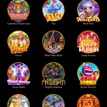
Calaveras Explosivas
Fly!
Nine Tails
Prost!
New Years Bash
Lucky Durian
Disco Beats
Mighty Medusa
Bomb Runner