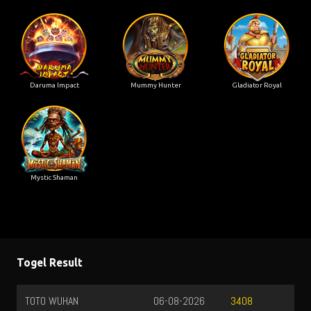
Daruma Impact
Mummy Hunter
Gladiator Royal
Mystic Shaman
Togel Result
TOTO WUHAN
06-08-2026
3408