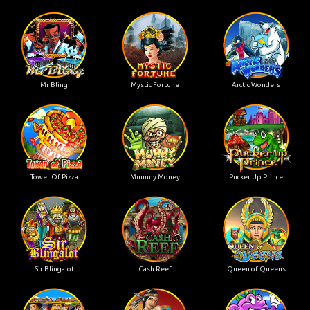
Mr Bling
Mystic Fortune
Arctic Wonders
Tower Of Pizza
Mummy Money
Pucker Up Prince
Sir Blingalot
Cash Reef
Queen of Queens