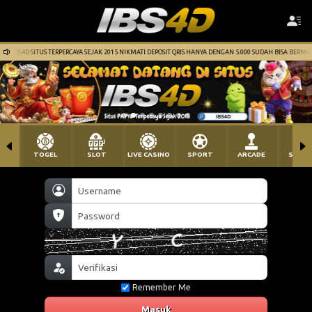
CAYA SEJAK 2015 NIKMATI DEPOSIT QRIS HANYA DENGAN 5.000 SUDAH BISA BERMAIN DI SEMUA GAME IBS4D
TOGEL
SLOT
LIVE CASINO
SPORT
ARCADE
SABU
Remember Me
Masuk