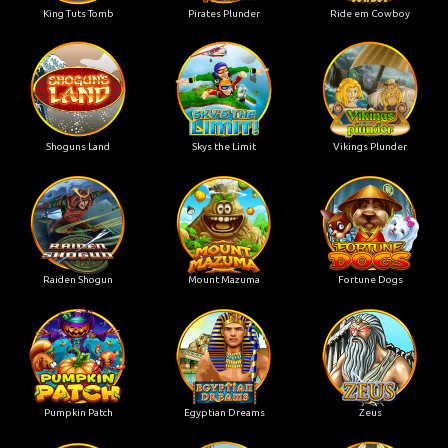
King Tuts Tomb
Pirates Plunder
Ride em Cowboy
Shoguns Land
Skys the Limit
Vikings Plunder
Raiden Shogun
Mount Mazuma
Fortune Dogs
Pumpkin Patch
Egyptian Dreams
Zeus