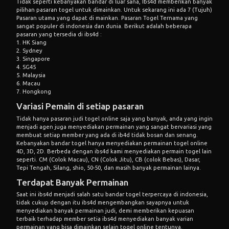
Tidak seperti kebanyakan bandar di luar sana, Ibs4d memberikan banyak
pilihan pasaran togel untuk dimainkan. Untuk sekarang ini ada 7 (Tujuh)
Pasaran utama yang dapat di mainkan. Pasaran Togel Ternama yang
sangat populer di indonesia dan dunia. Berikut adalah beberapa
pasaran yang tersedia di ibs4d :
1. HK Siang
2. Sydney
3. Singapore
4. SG45
5. Malaysia
6. Macau
7. Hongkong
Variasi Pemain di setiap pasaran
Tidak hanya pasaran judi togel online saja yang banyak, anda yang ingin
menjadi agen juga menyediakan permainan yang sangat bervariasi yang
membuat setiap member yang ada di ib4d tidak bosan dan senang.
Kebanyakan bandar togel hanya menyediakan permainan togel online
4D, 3D, 2D. Berbeda dengan ibs4d kami menyediakan permain togel lain
seperti. CM (Colok Macau), CN (Colok Jitu), CB (colok Bebas), Dasar,
Tepi Tengah, Silang, shio, 50-50, dan masih banyak permainan lainya.
Terdapat Banyak Permainan
Saat ini ibs4d menjadi salah satu bandar togel terpercaya di indonesia,
tidak cukup dengan itu ibs4d mengembangkan sayapnya untuk
menyediakan banyak permainan judi, demi memberikan kepuasan
terbaik terhadap member setia ibs4d menyediakan banyak varian
permainan yang bisa dimainkan selain togel online tentunya.