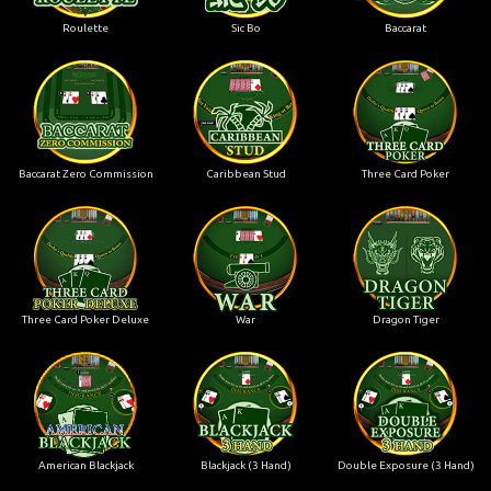
Roulette
Sic Bo
Baccarat
Baccarat Zero Commission
Caribbean Stud
Three Card Poker
Three Card Poker Deluxe
War
Dragon Tiger
American Blackjack
Blackjack (3 Hand)
Double Exposure (3 Hand)