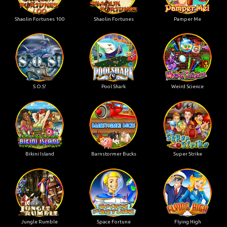
Shaolin Fortunes 100
Shaolin Fortunes
Pamper Me
S.O.S!
Pool Shark
Weird Science
Bikini Island
Barnstormer Bucks
Super Strike
Jungle Rumble
Space Fortune
Flying High