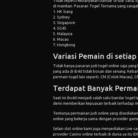
Tidak seperti kebanyakan bandar di luar sana, 
Deadwood xNudg
Bric
di mainkan. Pasaran Togel Ternama yang sangat 
1. HK Siang
2. Sydney
3. Singapore
4. SG45
5. Malaysia
6. Macau
7. Hongkong
Variasi Pemain di setiap
Tidak hanya pasaran judi togel online saja ya
Jingle Balls
yang ada di ib4d tidak bosan dan senang. Keba
permain togel lain seperti. CM (Colok Macau), CN
Terdapat Banyak Perma
Saat ini ibs4d menjadi salah satu bandar togel
demi memberikan kepuasan terbaik terhadap mem
Tentunya permainan judi online yang disediakan
online yang bekerja sama dengan provider game
Selain slot online kami juga menyediakan Live 
True Kult
Bou
provider Casino online terbaik di dunia ya itu 