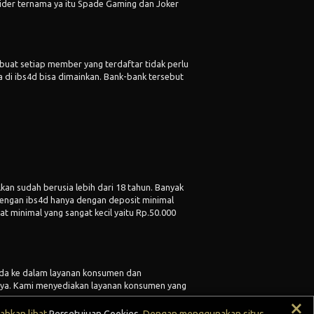
vider ternama ya itu Spade Gaming dan Joker
buat setiap member yang terdaftar tidak perlu
di ibs4d bisa dimainkan. Bank-bank tersebut
ame
Benji Killed In Vegas
kan sudah berusia lebih dari 18 tahun. Banyak
dengan ibs4d hanya dengan deposit minimal
 minimal yang sangat kecil yaitu Rp.50.000
ada ke dalam layanan konsumen dan
emption
Tractor Beam
ya. Kami menyediakan layanan konsumen yang
×