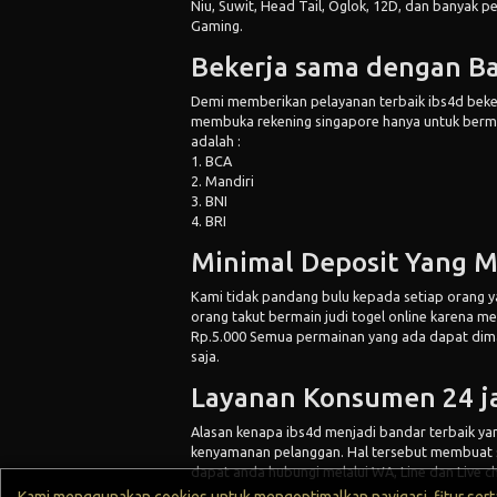
Niu, Suwit, Head Tail, Oglok, 12D, dan banyak 
Gaming.
Bekerja sama dengan Ba
Demi memberikan pelayanan terbaik ibs4d beker
membuka rekening singapore hanya untuk bermai
adalah :
1. BCA
2. Mandiri
3. BNI
Whacked
4. BRI
Minimal Deposit Yang 
Kami tidak pandang bulu kepada setiap orang yan
orang takut bermain judi togel online karena
Rp.5.000 Semua permainan yang ada dapat dimai
saja.
Layanan Konsumen 24 
Alasan kenapa ibs4d menjadi bandar terbaik y
xWays Hoarder xSplit
kenyamanan pelanggan. Hal tersebut membuat 
dapat anda hubungi melalui WA, Line dan Live ch