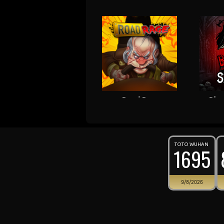
Road Rage
Blo
TOTO WUHAN
1695
9/8/2026
Skate or Die
Dea