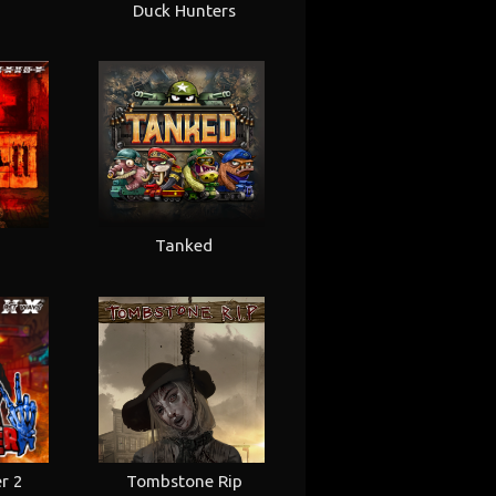
Duck Hunters
Tanked
2
r 2
Tombstone Rip