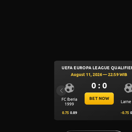
Flight Mode
Blo
SPAIN LA LIGA
August 16, 2026 — 00:30 WIB
0 : 0
Previous
BET NOW
Alaves
Get
0.00
0.62
0.00
-
xWays Hoarder 2