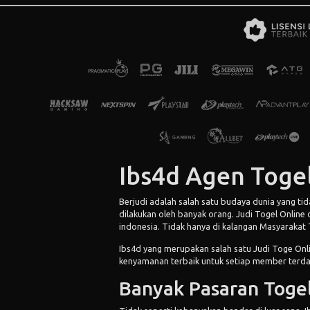
Tombstone: No Mercy
Pixies vs Pirates
Infec
Ibs4d Agen Toge
Berjudi adalah salah satu budaya dunia yang ti
dilakukan oleh banyak orang. Judi Togel Online
indonesia. Tidak hanya di kalangan Masyarakat
Ibs4d yang merupakan salah satu Judi Toge Onl
kenyamanan terbaik untuk setiap member terdaft
Banyak Pasaran Toge