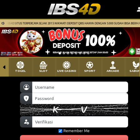
 IBS4D SITUS TERPERCAYA SEJAK 2015 NIKMATI DEPOSIT QRIS HANYA DENGAN 5.000 SUDAH BISA BERMAIN 
TOGEL
SLOT
LIVE CASINO
SPORT
ARCADE
SABU
Remember Me