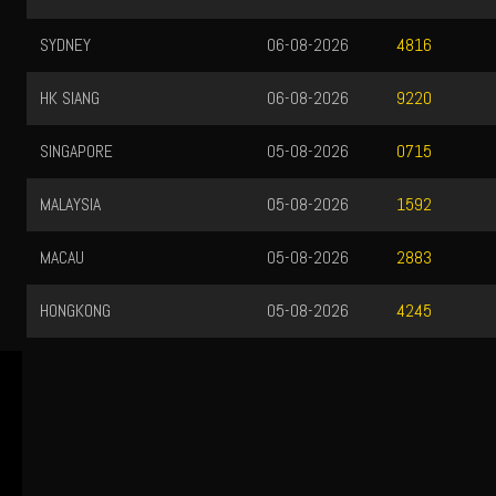
SYDNEY
06-08-2026
4816
HK SIANG
06-08-2026
9220
SINGAPORE
05-08-2026
0715
MALAYSIA
05-08-2026
1592
MACAU
05-08-2026
2883
HONGKONG
05-08-2026
4245