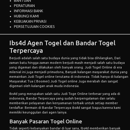
BANTUAN
PERATURAN
INFORMASI BANK
HUBUNGI KAMI
KEBIJAKAN PRIVASI
PERSETUJUAN COOKIES
Ibs4d Agen Togel dan Bandar Togel
Terpercaya
Berjudi adalah salah satu budaya dunia yang tidak bisa dihilangkan, Dari
zaman batu hingga zaman modern berjudi masih menjadi salah satu budaya
yang digemari dan dilakukan oleh banyak orang. Judi Togel Online di era
milenial ini juga menjadi primadona, Banyak kalangan masyarakat dunia yang
memainkan Judi Togel online terutama di indonesia. Tidak hanya di kalangan
Masyarakat Tua ( Boomer) Judi Togel online Juga merabah dan sangat
digemari oleh kalangan anak muda indonesia.
Ibs4d yang merupakan salah satu Judi Toge Online terbesar yang ada di
indonesia, Bandar Terpercaya yang sudah berpengalaman dan selalu
memberikan pelayanan dan kenyamanan terbaik untuk setiap member
terdaftar. Bermain di Bandar Terpercaya ibs4d sangat bagus karena kami
memiliki keunggulan dari agen lainya.
Banyak Pasaran Togel Online
Tidak seperti kebanyakan bandar di luar sana, Ibs4d memberikan banyak