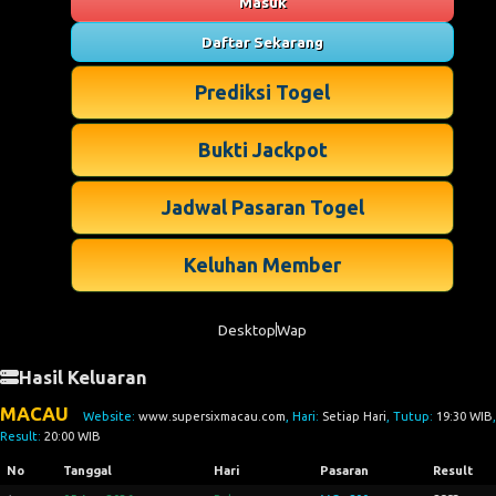
Masuk
Daftar Sekarang
Prediksi Togel
Bukti Jackpot
Jadwal Pasaran Togel
Keluhan Member
Desktop
Wap
Hasil Keluaran
MACAU
Website:
www.supersixmacau.com
, Hari:
Setiap Hari
, Tutup:
19:30 WIB
,
Result:
20:00 WIB
No
Tanggal
Hari
Pasaran
Result