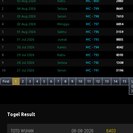
1
05 Aug 2026
Rabu
MC - 800
2883
2
04 Aug 2026
Selasa
MC - 799
8641
3
03 Aug 2026
Senin
MC - 798
7610
4
02 Aug 2026
Minggu
MC - 797
6834
5
01 Aug 2026
Sabtu
MC - 796
3159
6
31 Jul 2026
Jumat
MC - 795
8835
7
30 Jul 2026
Kamis
MC - 794
4042
8
29 Jul 2026
Rabu
MC - 793
8393
9
28 Jul 2026
Selasa
MC - 792
1308
10
27 Jul 2026
Senin
MC - 791
3196
First
1
2
3
4
5
6
7
8
9
10
11
12
13
14
15
(
)
Togel Result
TOTO WUHAN
06-08-2026
6403